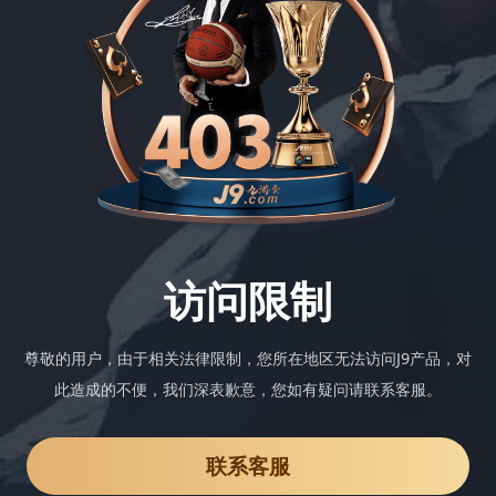
访问限制
尊敬的用户，由于相关法律限制，您所在地区无法访问J9产品，对
此造成的不便，我们深表歉意，您如有疑问请联系客服。
联系客服