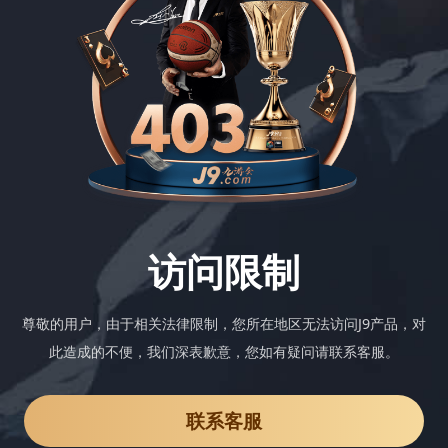
访问限制
尊敬的用户，由于相关法律限制，您所在地区无法访问J9产品，对
此造成的不便，我们深表歉意，您如有疑问请联系客服。
联系客服