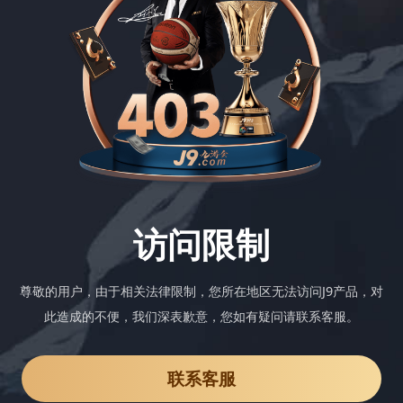
访问限制
尊敬的用户，由于相关法律限制，您所在地区无法访问J9产品，对
此造成的不便，我们深表歉意，您如有疑问请联系客服。
联系客服